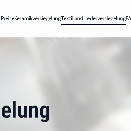
 Preise
Keramikversiegelung
Textil und Lederversiegelung
F
gelung