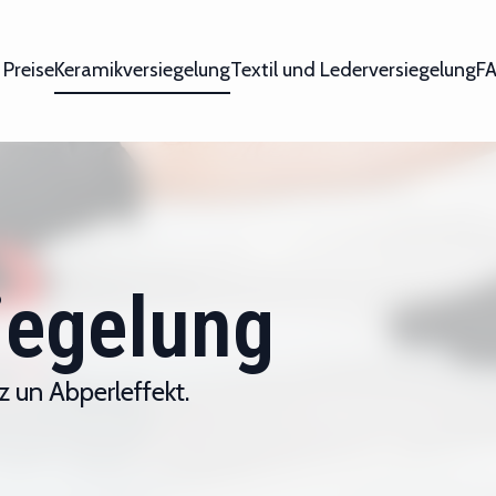
 Preise
Keramikversiegelung
Textil und Lederversiegelung
F
iegelung
z un Abperleffekt.